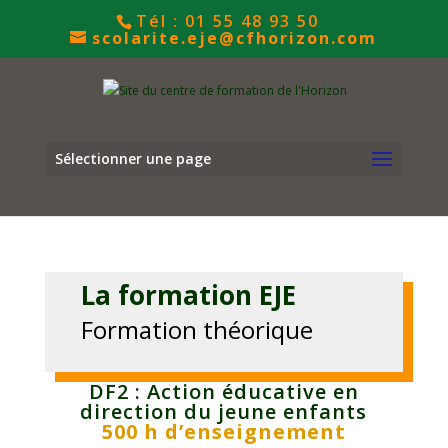
Ouvrir le Chatbot
Tél : 01 55 48 93 50
scolarite.eje@cfhorizon.com
Sélectionner une page
La formation EJE
Formation théorique
DF2 : Action éducative en
direction du jeune enfants
500 h d’enseignement